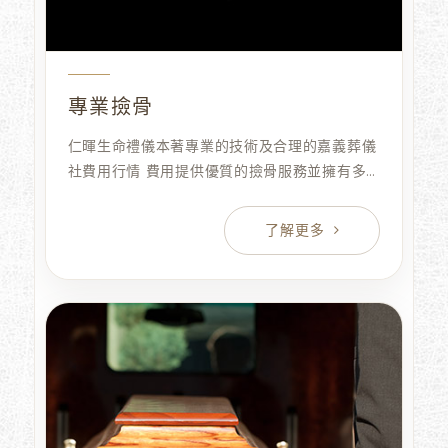
專業撿骨
仁暉生命禮儀本著專業的技術及合理的嘉義葬儀
社費用行情 費用提供優質的撿骨服務並擁有多
年老練的經驗及配合各種尊重祖先的撿骨習俗,能
使祖靈安穩、 子孫興旺平安 ​