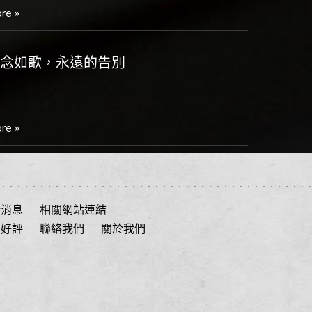
引導到...
re »
思念如歌，永遠的告別
re »
搬遷公告
新消息
相關網站連結
戶好評
聯絡我們
關於我們
re »
禮儀師證書