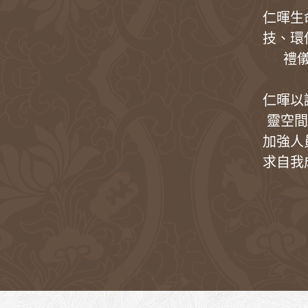
仁暉生
技、環
禮
仁暉以
靈空間
加強人
求自我