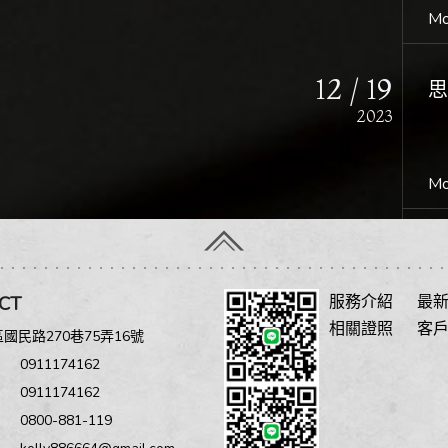
式
Mo
12 / 19
2023
Mo
04 / 22
2022
CT
服務介紹
最
相關證照
客
國民路270巷75弄16號
Mo
 ︳
0911174162
 ︳
0911174162
01 / 22
0800-881-119
2020