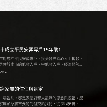
定區納骨堂增設神主牌位堂啟用...
re »
市成立平民安葬專戶15年助1...
市府成立平民安葬專戶，接受各界善心人士捐款，
居住於南市的低收入戶、中低收入戶、經濟弱勢及
苦無依...
re »
感謝家屬的信任與肯定
一場告別，都是家屬對親人最深的思念與祝福。感
家屬願意將重要的託付交給我們，從流程安排、儀