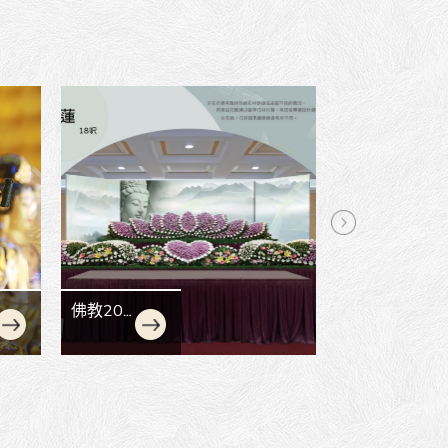
遺體安置
道教16萬
獲獎公告
契約
台南禮儀公司獨特地中海風格廳
別，生命禮儀公司拋開沉重宗教
色彩...
re »