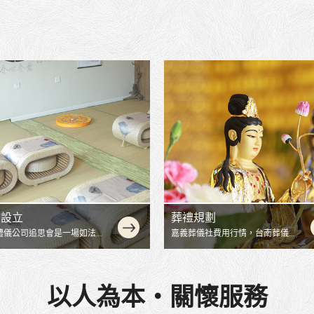
禮規劃
佛教20萬
10 / 24
契約
葬儀社費用行情，台南葬儀
2022
用，生命禮儀公司圓滿至親
.
以人為本‧關懷服務
Mo