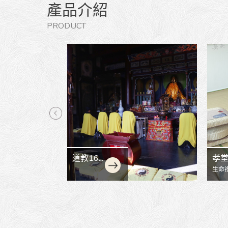
產品介紹
PRODUCT
3
孝堂設立
葬
生命禮儀公司追思會是一場如法
嘉義
莊嚴的佛事，台南禮儀公司為往
社費
生者...
人生..