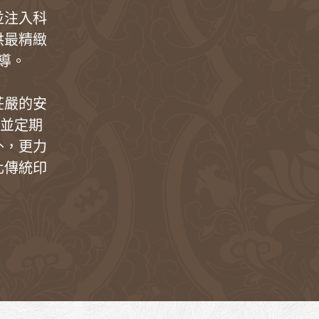
並注入科
供最精緻
導。
莊嚴的安
。並定期
外，更力
化傳統印