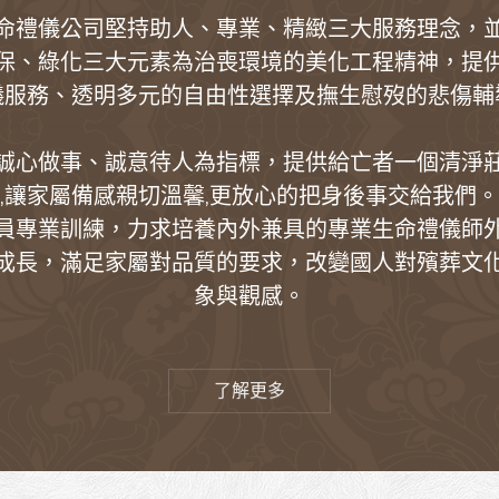
命禮儀公司堅持助人、專業、精緻三大服務理念，
保、綠化三大元素為治喪環境的美化工程精神，提
儀服務、透明多元的自由性選擇及撫生慰歿的悲傷輔
誠心做事、誠意待人為指標，提供給亡者一個清淨
,讓家屬備感親切溫馨,更放心的把身後事交給我們
員專業訓練，力求培養內外兼具的專業生命禮儀師
成長，滿足家屬對品質的要求，改變國人對殯葬文
象與觀感。​
了解更多