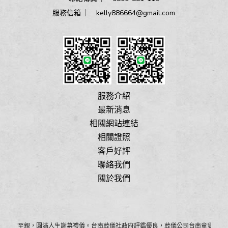
服務信箱 ︳
kelly886664@gmail.com
服務介紹
最新消息
相關網站連結
相關證照
客戶好評
聯絡我們
關於我們
為您的至親，圓滿人生謝幕禮儀。台南葬儀社政府評鑑優良，葬儀公司台南童叟無欺