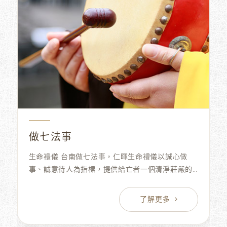
做七法事
生命禮儀 台南做七法事，仁暉生命禮儀以誠心做
事、誠意待人為指標，提供給亡者一個清淨莊嚴的
安靈空間,讓家屬備感親切溫馨,台南葬儀社 費用更
放心的把身後事交給我們。並定期加強人員專業訓
練。