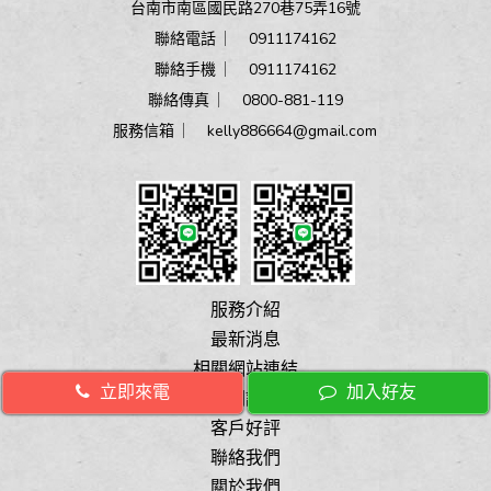
台南市南區國民路270巷75弄16號
聯絡電話 ︳
0911174162
聯絡手機 ︳
0911174162
聯絡傳真 ︳ 0800-881-119
服務信箱 ︳
kelly886664@gmail.com
服務介紹
最新消息
相關網站連結
立即來電
加入好友
相關證照
客戶好評
聯絡我們
關於我們